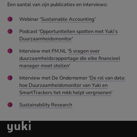
Een aantal van zijn publicaties en interviews:
Webinar '
Sustainable Accounting
'
Podcast '
Opportuniteiten spotten met Yuki’s
Duurzaamheidsmonitor
'
Interview met FM.NL '
5 vragen over
duurzaamheidsrapportage die elke financieel
manager moet stellen
'
Interview met De Ondernemer '
De rol van data:
hoe Duurzaamheidsmonitor van Yuki en
SmartTrackers het mkb helpt vergroenen
'
Sustainability Research
Ga
naar
de