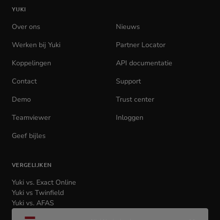
YUKI
homepage
Over ons
Nieuws
Werken bij Yuki
(opens
Partner Locator
in
Koppelingen
API documentatie
(opens
new
in
tab)
Contact
Support
new
tab)
Demo
Trust center
Teamviewer
(opens
Inloggen
(opens
in
in
Geef bijles
new
new
tab)
tab)
VERGELIJKEN
Yuki vs. Exact Online
Yuki vs Twinfield
Yuki vs. AFAS
Wijzig