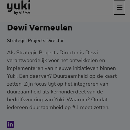
Open
Direct
Direct
Ga
het
naar
naar
naar
menu
de
de
de
content
footer
homepage
Dewi Vermeulen
Strategic Projects Director
Als Strategic Projects Director is Dewi
verantwoordelijk voor het ontwikkelen en
implementeren van nieuwe initiatieven binnen
Yuki. Een daarvan? Duurzaamheid op de kaart
zetten. Zijn focus ligt op het integreren van
duurzaamheid als kernonderdeel van de
bedrijfsvoering van Yuki. Waarom? Omdat
iedereen duurzaamheid op #1 moet zetten.
Neem