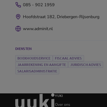
085 - 902 1959
Hoofdstraat 182, Driebergen-Rijsenburg
www.adminit.nl
DIENSTEN
BOEKHOUDSERVICE
FISCAAL ADVIES
JAARREKENING EN AANGIFTE
JURIDISCH ADVIES
SALARISADMINISTRATIE
Ga
YUKI
naar
Over ons