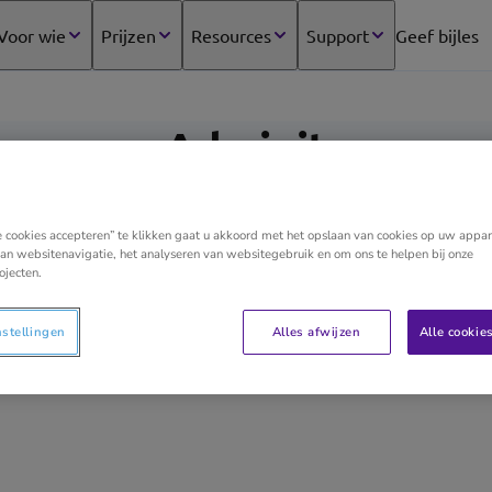
Voor wie
Prijzen
Resources
Support
Geef bijles
(opens
in
new
tab)
Adminit
e cookies accepteren” te klikken gaat u akkoord met het opslaan van cookies op uw appar
an websitenavigatie, het analyseren van websitegebruik en om ons te helpen bij onze
ojecten.
Samen slimmer ondernemen.
Adminit ontzorgt jou van de dagelijkse financiële ad
nstellingen
Alles afwijzen
Alle cookie
persoonlijk en direct contact. Samen doen waar we goed