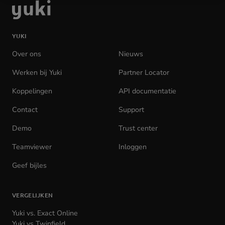
Ga
naar
de
YUKI
homepage
Over ons
Nieuws
Werken bij Yuki
(opens
Partner Locator
in
Koppelingen
API documentatie
(opens
new
in
tab)
Contact
Support
new
tab)
Demo
Trust center
Teamviewer
(opens
Inloggen
(opens
in
in
Geef bijles
new
new
tab)
tab)
VERGELIJKEN
Yuki vs. Exact Online
Yuki vs Twinfield