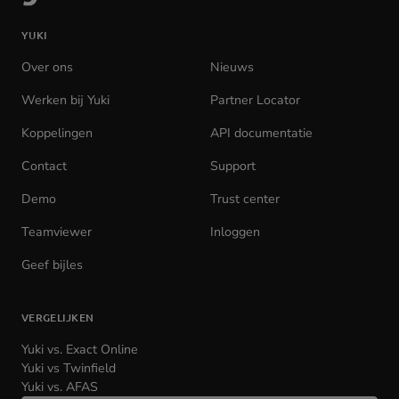
de
YUKI
homepage
Over ons
Nieuws
Werken bij Yuki
(opens
Partner Locator
in
Koppelingen
API documentatie
(opens
new
in
tab)
Contact
Support
new
tab)
Demo
Trust center
Teamviewer
(opens
Inloggen
(opens
in
in
Geef bijles
new
new
tab)
tab)
VERGELIJKEN
Yuki vs. Exact Online
Yuki vs Twinfield
Yuki vs. AFAS