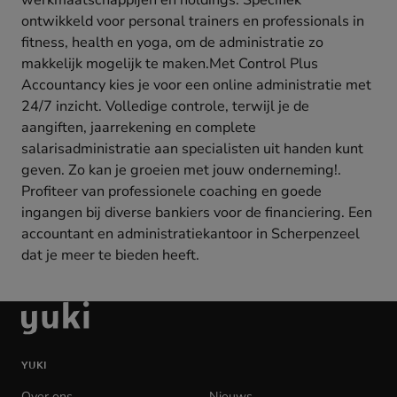
werkmaatschappijen en holdings. Specifiek
ontwikkeld voor personal trainers en professionals in
fitness, health en yoga, om de administratie zo
makkelijk mogelijk te maken.Met Control Plus
Accountancy kies je voor een online administratie met
24/7 inzicht. Volledige controle, terwijl je de
aangiften, jaarrekening en complete
salarisadministratie aan specialisten uit handen kunt
geven. Zo kan je groeien met jouw onderneming!.
Profiteer van professionele coaching en goede
ingangen bij diverse bankiers voor de financiering. Een
accountant en administratiekantoor in Scherpenzeel
dat je meer te bieden heeft.
Ga
naar
de
YUKI
homepage
Over ons
Nieuws