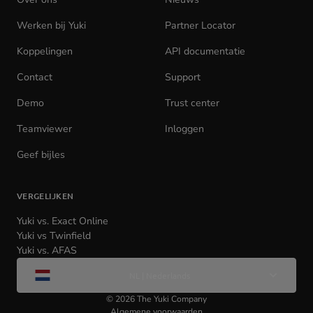
Werken bij Yuki
(opens
Partner Locator
in
Koppelingen
API documentatie
(opens
new
in
tab)
Contact
Support
new
tab)
Demo
Trust center
Teamviewer
(opens
Inloggen
(opens
in
in
Geef bijles
new
new
tab)
tab)
VERGELIJKEN
Yuki vs. Exact Online
Yuki vs Twinfield
Yuki vs. AFAS
Wijzig
NL | Nederlands
taal
©
2026
The Yuki Company
Algemene voorwaarden