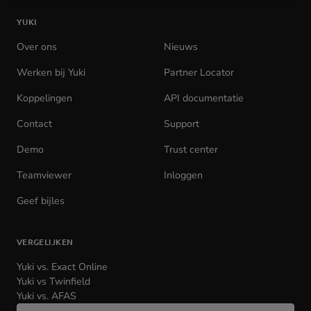
de
YUKI
homepage
Over ons
Nieuws
Werken bij Yuki
(opens
Partner Locator
in
Koppelingen
API documentatie
(opens
new
in
tab)
Contact
Support
new
tab)
Demo
Trust center
Teamviewer
(opens
Inloggen
(opens
in
in
Geef bijles
new
new
tab)
tab)
VERGELIJKEN
Yuki vs. Exact Online
Yuki vs Twinfield
Yuki vs. AFAS
Wijzig