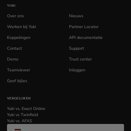
YUKI
homepage
Over ons
Nieuws
Werken bij Yuki
(opens
Partner Locator
in
Koppelingen
API documentatie
(opens
new
in
tab)
Contact
Support
new
tab)
Demo
Trust center
Teamviewer
(opens
Inloggen
(opens
in
in
Geef bijles
new
new
tab)
tab)
VERGELIJKEN
Yuki vs. Exact Online
Yuki vs Twinfield
Yuki vs. AFAS
Wijzig