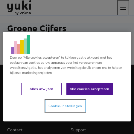
Open
Direct
Direct
Ga
het
naar
naar
naar
menu
de
de
de
content
footer
homepage
Groene Cijfers
Groene Cijfers. Úw partner in administratie en advies!
Door op “Alle cookies accepteren” te klikken gaat u akkoord met het
opslaan van cookies op uw apparaat voor het verbeteren van
Ga
websitenavigatie, het analyseren van websitegebruik en om ons te helpen
bij onze marketingprojecten.
naar
de
YUKI
homepage
Alles afwijzen
Alle cookies accepteren
Over ons
Nieuws
Cookie-instellingen
Werken bij Yuki
(opens
Partner Locator
in
Koppelingen
API documentatie
(opens
new
in
tab)
Contact
Support
new