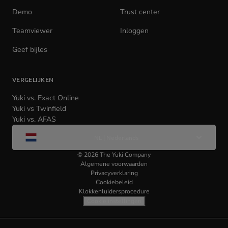
tab)
Demo
Trust center
Teamviewer
(opens
Inloggen
(opens
in
in
Geef bijles
new
new
tab)
tab)
VERGELIJKEN
Yuki vs. Exact Online
Yuki vs Twinfield
Yuki vs. AFAS
Wijzig
NL | Nederlands
taal
©
2026
The Yuki Company
Algemene voorwaarden
Privacyverklaring
Cookiebeleid
Klokkenluidersprocedure
Cookie instellingen