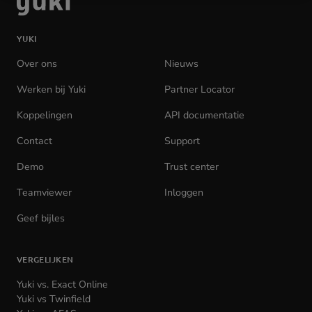
naar
de
YUKI
homepage
Over ons
Nieuws
Werken bij Yuki
(opens
Partner Locator
in
Koppelingen
API documentatie
(opens
new
in
tab)
Contact
Support
new
tab)
Demo
Trust center
Teamviewer
(opens
Inloggen
(opens
in
in
Geef bijles
new
new
tab)
tab)
VERGELIJKEN
Yuki vs. Exact Online
Yuki vs Twinfield