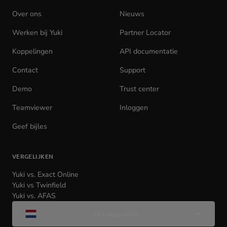
Over ons
Nieuws
Werken bij Yuki
(opens
Partner Locator
in
Koppelingen
API documentatie
(opens
new
in
tab)
Contact
Support
new
tab)
Demo
Trust center
Teamviewer
(opens
Inloggen
(opens
in
in
Geef bijles
new
new
tab)
tab)
VERGELIJKEN
Yuki vs. Exact Online
Yuki vs Twinfield
Yuki vs. AFAS
Wijzig
NL | Nederlands
taal