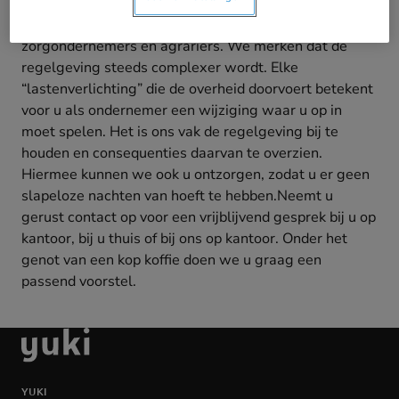
in diverse bedrijfstakken. Hierbij kunt u o.a. denken aan
middenstanders, zzp’ers, transportondernemers,
zorgondernemers en agrariërs.
We merken dat de
regelgeving steeds complexer wordt. Elke
“lastenverlichting” die de overheid doorvoert betekent
voor u als ondernemer een wijziging waar u op in
moet spelen. Het is ons vak de regelgeving bij te
houden en consequenties daarvan te overzien.
Hiermee kunnen we ook u ontzorgen, zodat u er geen
slapeloze nachten van hoeft te hebben.
Neemt u
gerust contact op voor een vrijblijvend gesprek bij u op
kantoor, bij u thuis of bij ons op kantoor. Onder het
genot van een kop koffie doen we u graag een
passend voorstel.
Ga
naar
de
YUKI
homepage