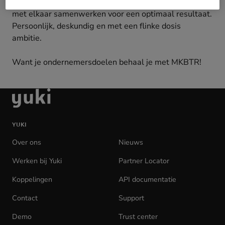
we in een winstteam waarin verschillende professies
met elkaar samenwerken voor een optimaal resultaat.
Persoonlijk, deskundig en met een flinke dosis
ambitie.
Want je ondernemersdoelen behaal je met MKBTR!
Ga
naar
de
YUKI
homepage
Over ons
Nieuws
Werken bij Yuki
(opens
Partner Locator
in
Koppelingen
API documentatie
(opens
new
in
tab)
Contact
Support
new
tab)
Demo
Trust center