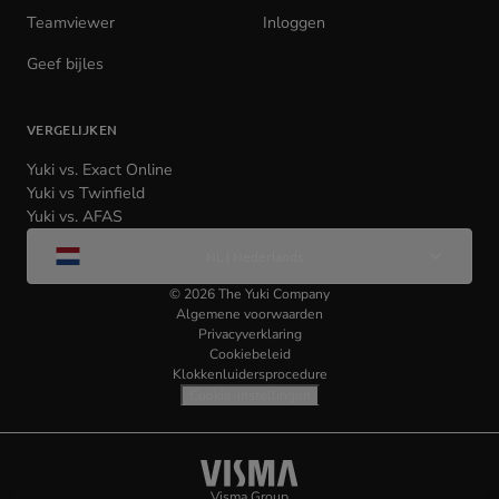
Teamviewer
(opens
Inloggen
(opens
in
in
Geef bijles
new
new
tab)
tab)
VERGELIJKEN
Yuki vs. Exact Online
Yuki vs Twinfield
Yuki vs. AFAS
Wijzig
NL | Nederlands
taal
©
2026
The Yuki Company
Algemene voorwaarden
Privacyverklaring
Cookiebeleid
Klokkenluidersprocedure
Cookie-instellingen
Visma
(opens
Visma Group
(opens