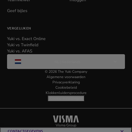
in
in
Geef bijles
new
new
tab)
tab)
VERGELIJKEN
Yuki vs. Exact Online
Yuki vs Twinfield
Yuki vs. AFAS
Wijzig
NL | Nederlands
taal
©
2026
The Yuki Company
Algemene voorwaarden
Privacyverklaring
Cookiebeleid
Klokkenluidersprocedure
Cookie-instellingen
Visma
(opens
Visma Group
(opens
in
in
CONTACTGEGEVENS