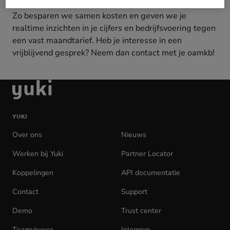
We werken niet alleen vóór jou, maar vooral mét jou.
Zo besparen we samen kosten en geven we je
realtime inzichten in je cijfers en bedrijfsvoering tegen
een vast maandtarief. Heb je interesse in een
vrijblijvend gesprek? Neem dan contact met je oamkb!
Ga
naar
de
YUKI
homepage
Over ons
Nieuws
Werken bij Yuki
(opens
Partner Locator
in
Koppelingen
API documentatie
(opens
new
in
tab)
Contact
Support
new
tab)
Demo
Trust center
Teamviewer
(opens
Inloggen
(opens