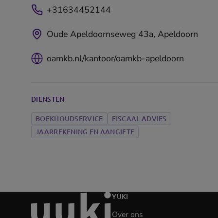
+31634452144
Oude Apeldoornseweg 43a, Apeldoorn
oamkb.nl/kantoor/oamkb-apeldoorn
DIENSTEN
BOEKHOUDSERVICE
FISCAAL ADVIES
JAARREKENING EN AANGIFTE
Ga
YUKI
naar
Over ons