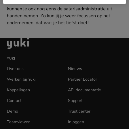
hebt, en dat je deze altijd en overal kunt inzien. We
kunnen je ook nog eens de salarisadministratie uit
handen nemen. Zo kun jij je weer focussen op het
ondernemen, dat wat je het liefst doet!
Ga
naar
de
YUKI
homepage
Over ons
Nieuws
Werken bij Yuki
(opens
Partner Locator
in
Koppelingen
API documentatie
(opens
new
in
tab)
Contact
Support
new
tab)
Demo
Trust center
Teamviewer
(opens
Inloggen
(opens
in
in