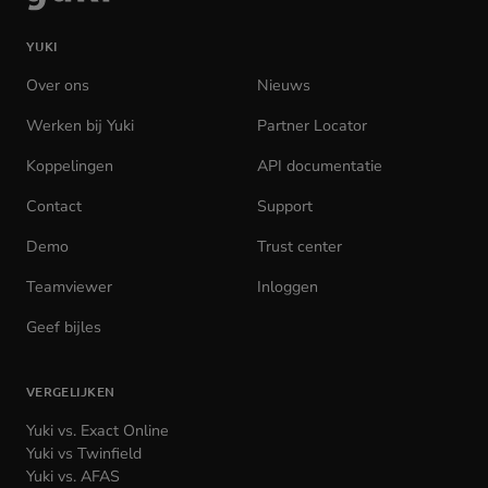
naar
de
YUKI
homepage
Over ons
Nieuws
Werken bij Yuki
(opens
Partner Locator
in
Koppelingen
API documentatie
(opens
new
in
tab)
Contact
Support
new
tab)
Demo
Trust center
Teamviewer
(opens
Inloggen
(opens
in
in
Geef bijles
new
new
tab)
tab)
VERGELIJKEN
Yuki vs. Exact Online
Yuki vs Twinfield
Yuki vs. AFAS