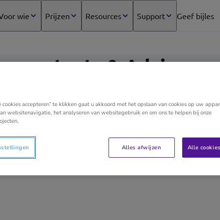
Voor wie
Prijzen
Resources
Support
Geef bijles
(opens
in
new
tab)
Accountants & Adviseurs
e cookies accepteren” te klikken gaat u akkoord met het opslaan van cookies op uw appar
an websitenavigatie, het analyseren van websitegebruik en om ons te helpen bij onze
Professioneel en persoonlijk. Zo werken we graag bij
ojecten.
wat we doen komt neer op één ding: ontzorgen. Allro
accountancy, fiscale zaken, administratie en persone
nstellingen
Alles afwijzen
Alle cookie
prijs, want je wilt natuurlijk weten waar je aan toe b