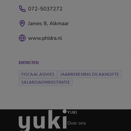
072-5037272
James 8, Alkmaar
www.phidra.nl
DIENSTEN
FISCAAL ADVIES
JAARREKENING EN AANGIFTE
SALARISADMINISTRATIE
Ga
YUKI
naar
Over ons
de