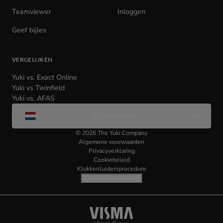
Teamviewer
(opens
Inloggen
(opens
in
in
Geef bijles
new
new
tab)
tab)
VERGELIJKEN
Yuki vs. Exact Online
Yuki vs Twinfield
Yuki vs. AFAS
Wijzig
NL | Nederlands
taal
©
2026
The Yuki Company
Algemene voorwaarden
Privacyverklaring
Cookiebeleid
Klokkenluidersprocedure
Cookie-instellingen
Visma