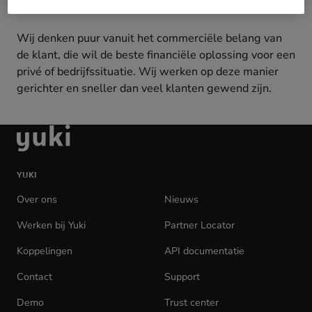
optimale voor onze klant”.
Wij denken puur vanuit het commerciële belang van
de klant, die wil de beste financiële oplossing voor een
privé of bedrijfssituatie. Wij werken op deze manier
gerichter en sneller dan veel klanten gewend zijn.
Ga
naar
de
YUKI
homepage
Over ons
Nieuws
Werken bij Yuki
(opens
Partner Locator
in
Koppelingen
API documentatie
(opens
new
in
tab)
Contact
Support
new
tab)
Demo
Trust center