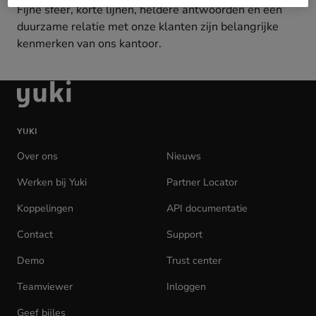
Fijne sfeer, korte lijnen, heldere antwoorden en een
duurzame relatie met onze klanten zijn belangrijke
kenmerken van ons kantoor.
Ga
naar
de
YUKI
homepage
Over ons
Nieuws
Werken bij Yuki
(opens
Partner Locator
in
Koppelingen
API documentatie
(opens
new
in
tab)
Contact
Support
new
tab)
Demo
Trust center
Teamviewer
(opens
Inloggen
(opens
in
in
Geef bijles