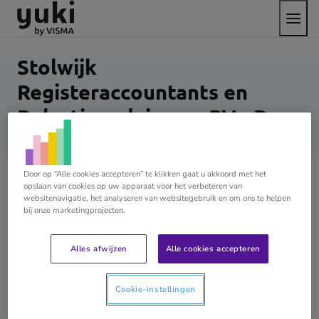
Open
Direct
Direct
Ga
het
naar
naar
naar
menu
de
de
de
content
footer
homepage
Stolwijk
Registeraccountants en
Belastingadviseurs BV - De
Meern
Door op “Alle cookies accepteren” te klikken gaat u akkoord met het
opslaan van cookies op uw apparaat voor het verbeteren van
Stolwijk
websitenavigatie, het analyseren van websitegebruik en om ons te helpen
bij onze marketingprojecten.
Registeraccountants en
Belastingadviseurs BV
Alles afwijzen
Alle cookies accepteren
We zijn een fullservice kantoor die goed kijken naar
Cookie-instellingen
welke behoefte de klant heeft en hoe wij daar zo
optimaal en efficiënt mogelijk aan kunnen voldoen.