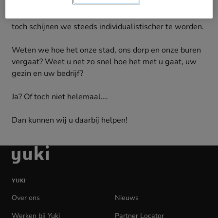
We weten veelal ook wat er in onze naaste omgeving
aan de hand is. Dat klinkt allemaal heel sociaal en
toch schijnen we steeds individualistischer te worden.
Weten we hoe het onze stad, ons dorp en onze buren
vergaat? Weet u net zo snel hoe het met u gaat, uw
gezin en uw bedrijf?
Ja? Of toch niet helemaal….
Dan kunnen wij u daarbij helpen!
Ga
naar
de
YUKI
homepage
Over ons
Nieuws
Werken bij Yuki
(opens
Partner Locator