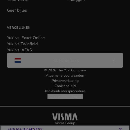
in
in
Geef bijles
new
new
tab)
tab)
VERGELIJKEN
Yuki vs. Exact Online
Yuki vs Twinfield
Yuki vs. AFAS
Wijzig
NL | Nederlands
taal
©
2026
The Yuki Company
Algemene voorwaarden
Privacyverklaring
Cookiebeleid
Klokkenluidersprocedure
Cookie-instellingen
Visma
(opens
Visma Group
(opens
in
in
CONTACTGEGEVENS