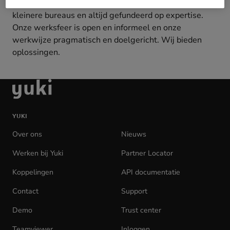
adviesorganisaties, completer en stabieler dan de
kleinere bureaus en altijd gefundeerd op expertise.
Onze werksfeer is open en informeel en onze
werkwijze pragmatisch en doelgericht. Wij bieden
oplossingen.
Ga
naar
de
YUKI
homepage
Over ons
Nieuws
Werken bij Yuki
(opens
Partner Locator
in
Koppelingen
API documentatie
(opens
new
in
tab)
Contact
Support
new
tab)
Demo
Trust center
Teamviewer
(opens
Inloggen
(opens