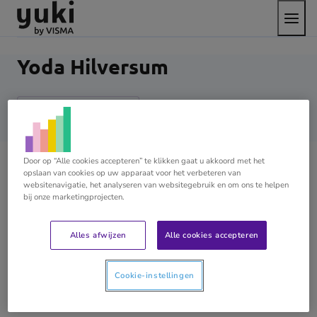
Open
Direct
Direct
Ga
het
naar
naar
naar
menu
de
de
de
content
footer
homepage
Yoda Hilversum
YUKI CERTIFIED PARTNER
Yoda
Hilversum
Door op “Alle cookies accepteren” te klikken gaat u akkoord met het
heeft
opslaan van cookies op uw apparaat voor het verbeteren van
Over Yoda Hilversum
websitenavigatie, het analyseren van websitegebruik en om ons te helpen
2
bij onze marketingprojecten.
sterren
Tussen de creatieve dynamiek van Hilversum en de
zakelijke kracht van Amsterdam, ondersteunt Yoda
Alles afwijzen
Alle cookies accepteren
Hilversum MKB’ers met inzicht en overzicht. Wij
zorgen dat je financiën op orde zijn en blijven, nu én in
Cookie-instellingen
de toekomst.