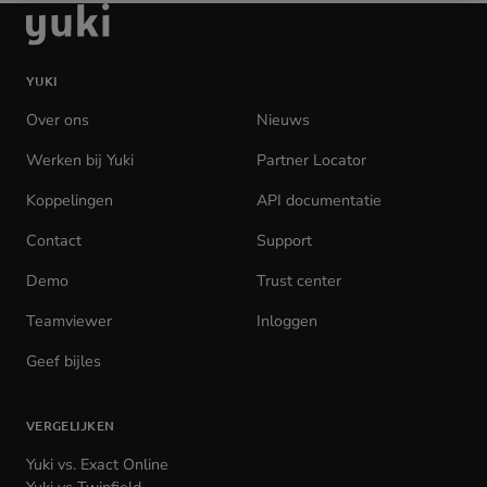
Ga
naar
de
YUKI
homepage
Over ons
Nieuws
Werken bij Yuki
(opens
Partner Locator
in
Koppelingen
API documentatie
(opens
new
in
tab)
Contact
Support
new
tab)
Demo
Trust center
Teamviewer
(opens
Inloggen
(opens
in
in
Geef bijles
new
new
tab)
tab)
VERGELIJKEN
Yuki vs. Exact Online