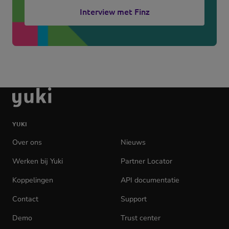
Interview met Finz
Ga
naar
de
YUKI
homepage
Over ons
Nieuws
Werken bij Yuki
(opens
Partner Locator
in
Koppelingen
API documentatie
(opens
new
in
tab)
Contact
Support
new
tab)
Demo
Trust center