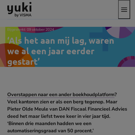
Open
Direct
Direct
Ga
het
naar
naar
naar
menu
de
de
de
content
footer
homepage
Bijgewerkt:
09 oktober 2024
‘Als het aan mij lag, waren
we al een jaar eerder
gestart’
Overstappen naar een ander boekhoudplatform
?
Veel kantoren zien er als een berg tegenop. Maar
Pieter Olde Meule van DAN Fiscaal Financieel Advies
deed het maar liefst twee keer in vier jaar tijd.
‘Binnen drie maanden hadden we een
automatiseringsgraad van 50 procent.’