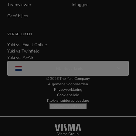
Teamviewer
(opens
Inloggen
(opens
in
in
Geef bijles
new
new
tab)
tab)
VERGELIJKEN
Yuki vs. Exact Online
Yuki vs Twinfield
Yuki vs. AFAS
Wijzig
NL | Nederlands
taal
©
2026
The Yuki Company
Algemene voorwaarden
Privacyverklaring
Cookiebeleid
Klokkenluidersprocedure
Cookie-instellingen
Visma
(opens
Visma Group
(opens