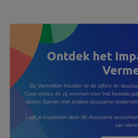
Ontdek het Imp
Verme
Bij Vermetten houden ze de cijfers én duurz
Corp-status én zij wonnen voor het tweede jaar 
alleen: Samen met andere duurzame ondernemer
Laat je inspireren door dit duurzame accounta
van Verm