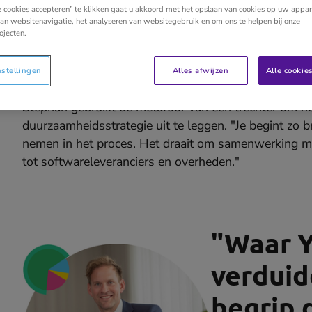
e cookies accepteren” te klikken gaat u akkoord met het opslaan van cookies op uw appar
an websitenavigatie, het analyseren van websitegebruik en om ons te helpen bij onze
ojecten.
Een brede (trechter)b
nstellingen
Alles afwijzen
Alle cookie
Stephan gebruikt de metafoor van een trechter om h
duurzaamheidsstrategie uit te leggen. "Je begint zo br
nemen in het proces. Het draait om samenwerking m
tot softwareleveranciers en overheden."
"
Waar Yu
verduid
begrip 