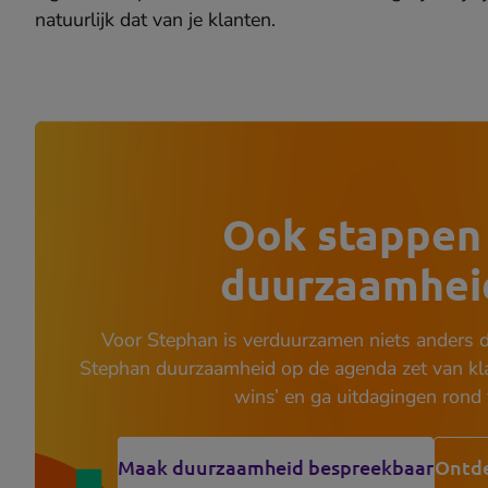
natuurlijk dat van je klanten.
Ook stappen 
duurzaamheid
Voor Stephan is verduurzamen niets anders d
Stephan duurzaamheid op de agenda zet van klant
wins’ en ga uitdagingen rond
Maak duurzaamheid bespreekbaar
Ontde