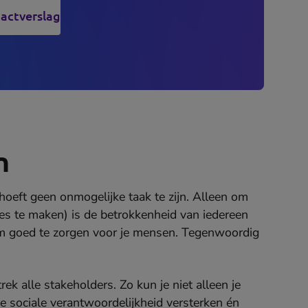
pactverslag
opens
ew
ab)
n
oeft geen onmogelijke taak te zijn. Alleen om
ces te maken) is de betrokkenheid van iedereen
 om goed te zorgen voor je mensen. Tegenwoordig
ek alle stakeholders. Zo kun je niet alleen je
 je sociale verantwoordelijkheid versterken én