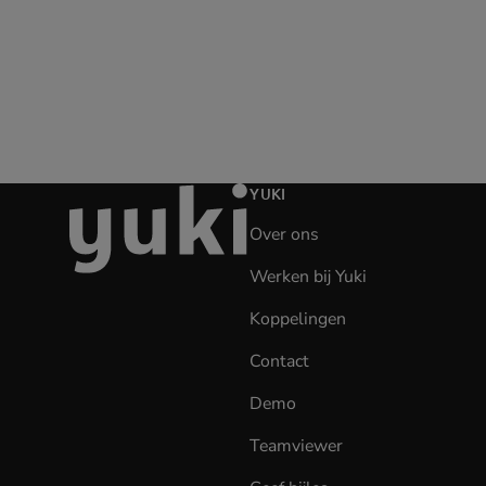
Ga
YUKI
naar
Over ons
de
homepage
Werken bij Yuki
(opens
in
Koppelingen
new
tab)
Contact
Demo
Teamviewer
(opens
in