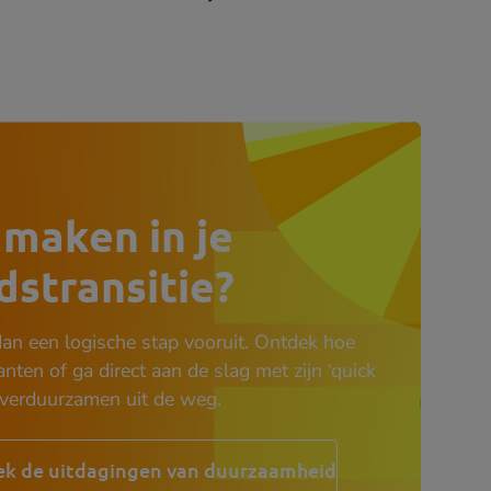
maken in je
stransitie?
an een logische stap vooruit. Ontdek hoe
en of ga direct aan de slag met zijn ‘quick
 verduurzamen uit de weg.
k de uitdagingen van duurzaamheid