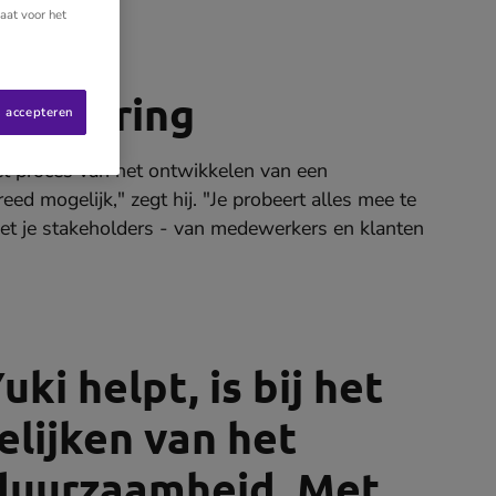
aat voor het
enadering
s accepteren
et proces van het ontwikkelen van een
eed mogelijk," zegt hij. "Je probeert alles mee te
et je stakeholders - van medewerkers en klanten
ki helpt, is bij het
elijken van het
duurzaamheid. Met