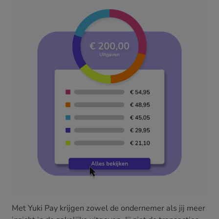
Met Yuki Pay krijgen zowel de ondernemer als jij meer