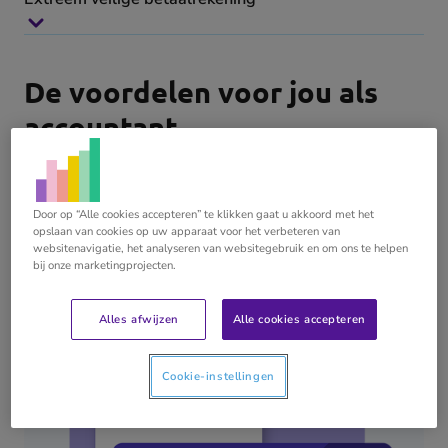
De voordelen voor jou als
accountant
Gratis zakelijke
Door op “Alle cookies accepteren” te klikken gaat u akkoord met het
betaalrekening
opslaan van cookies op uw apparaat voor het verbeteren van
websitenavigatie, het analyseren van websitegebruik en om ons te helpen
bij onze marketingprojecten.
Alles afwijzen
Alle cookies accepteren
Cookie-instellingen