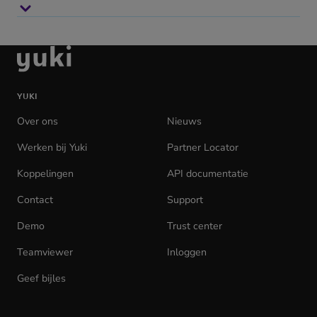
Ga
naar
de
YUKI
homepage
Over ons
Nieuws
Werken bij Yuki
(opens
Partner Locator
in
Koppelingen
API documentatie
(opens
new
in
tab)
Contact
Support
new
tab)
Demo
Trust center
Teamviewer
(opens
Inloggen
(opens
in
in
Geef bijles
new
new
tab)
tab)