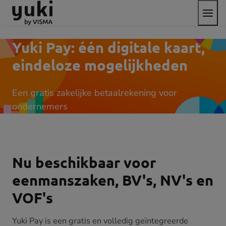
Open
Direct
Direct
Ga
het
naar
naar
naar
menu
de
de
de
content
footer
homepage
Yuki Pay: één digitale kaart,
eindeloze mogelijkheden
Een gratis zakelijke betaalrekening voor
ondernemers
Nu beschikbaar voor
eenmanszaken, BV's, NV's en
VOF's
Yuki Pay is een gratis en volledig geïntegreerde