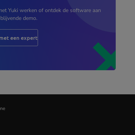
 met Yuki werken of ontdek de software aan
jblijvende demo.
met een expert
ine