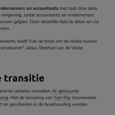
ndernemers en accountants
met real-time data.
ke omgeving, zodat accountants en ondernemers
unnen grijpen. Door dezelfde data te delen en via
ouwen.
oeneemt, biedt Yuki de tools om de relatie tussen
ionaliseren", aldus Stephan van de Velde.
 transitie
. Recente updates omvatten
AI-gestuurde
icing
. Met de lancering van
Yuki Pay
(
momenteel
ect en gescheiden in de boekhouding worden