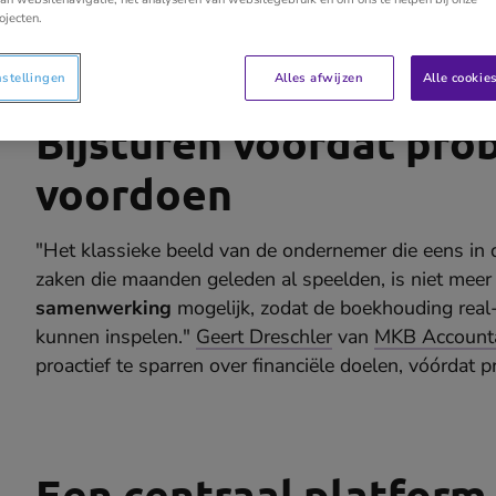
ondernemer en accountant revolutioneert.
ojecten.
nstellingen
Alles afwijzen
Alle cookie
Bijsturen vóórdat pro
voordoen
"Het klassieke beeld van de ondernemer die eens in d
zaken die maanden geleden al speelden, is niet meer
samenwerking
mogelijk, zodat de boekhouding real-
kunnen inspelen."
Geert Dreschler
van
MKB Account
proactief te sparren over financiële doelen, vóórdat 
Een centraal platform