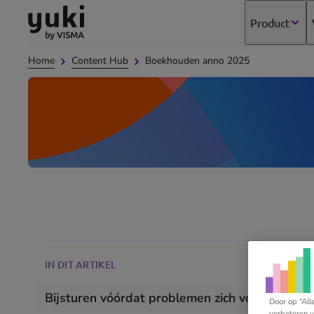
Direct
Direct
Ga
Product
naar
naar
naar
de
de
de
Home
Content Hub
Boekhouden anno 2025
content
footer
homepage
IN DIT ARTIKEL
Bijsturen vóórdat problemen zich voordoen
Door op “All
verbeteren v