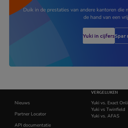
Duik in de prestaties van andere kantoren die
de hand van een vri
Yuki in cijfers
Spar 
VERGELIJKEN
Nieuws
Yuki vs. Exact Onl
Yuki vs Twinfield
Partner Locator
Yuki vs. AFAS
API documentatie
(opens