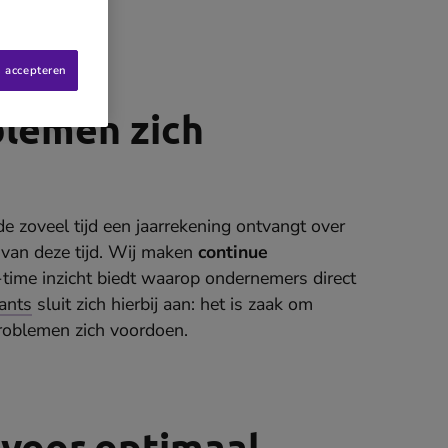
s accepteren
blemen zich
e zoveel tijd een jaarrekening ontvangt over
 van deze tijd. Wij maken
continue
time inzicht biedt waarop ondernemers direct
ants
sluit zich hierbij aan: het is zaak om
problemen zich voordoen.
 voor optimaal