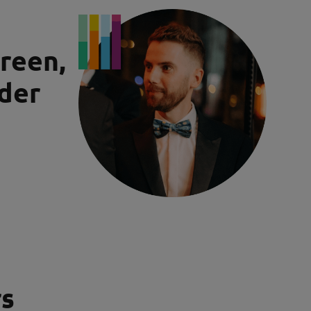
ereen,
der
rs