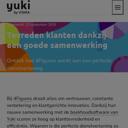
Open
Direct
Direct
Ga
het
naar
naar
naar
menu
de
de
de
content
footer
homepage
Bijgewerkt:
23 september 2025
Tevreden klanten dankzij
een goede samenwerking
Ontdek hoe 4Figures werkt aan een perfecte
dienstverlening
Bij
4Figures
draait alles om vertrouwen, constante
verbetering en klantgerichte innovaties. Dankzij hun
nauwe samenwerking met de
boekhoudsoftware van
Yuki
scoren ze hoog op klanttevredenheid en
efficiëntie. Waarom is die perfecte dienstverlening zo