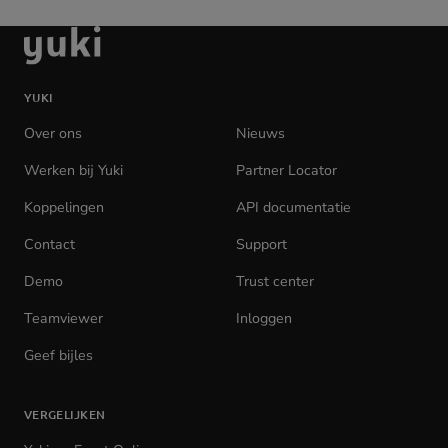
Ga
naar
de
YUKI
homepage
Over ons
Nieuws
Werken bij Yuki
(opens
Partner Locator
in
Koppelingen
API documentatie
(opens
new
in
tab)
Contact
Support
new
tab)
Demo
Trust center
Teamviewer
(opens
Inloggen
(opens
in
in
Geef bijles
new
new
tab)
tab)
VERGELIJKEN