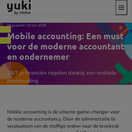
Open
Direct
Direct
Ga
het
naar
naar
naar
menu
de
de
de
content
footer
homepage
Bijgewerkt:
18 mei 2026
Mobile accounting: Een must
voor de moderne accountant
en ondernemer
24/7 je financiën regelen dankzij een mobiele
boekhouding
Mobile accounting is de ultieme game-changer voor
de moderne accountancy. Door de administratie te
verplaatsen van de stoffige ordner naar de broekzak