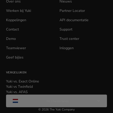
Over ons
Nieuws
Werken bij Yuki
(opens
Partner Locator
in
Koppelingen
API documentatie
(opens
new
in
tab)
Contact
Support
new
tab)
Demo
Trust center
Teamviewer
(opens
Inloggen
(opens
in
in
Geef bijles
new
new
tab)
tab)
VERGELIJKEN
Yuki vs. Exact Online
Yuki vs Twinfield
Yuki vs. AFAS
Wijzig
NL | Nederlands
taal
©
2026
The Yuki Company