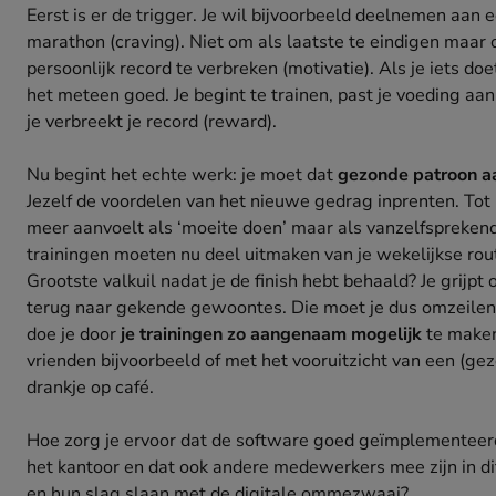
Eerst is er de trigger. Je wil bijvoorbeeld deelnemen aan 
marathon (craving). Niet om als laatste te eindigen maar 
persoonlijk record te verbreken (motivatie). Als je iets doe
het meteen goed. Je begint te trainen, past je voeding aan
je verbreekt je record (reward).
Nu begint het echte werk: je moet dat
gezonde patroon a
Jezelf de voordelen van het nieuwe gedrag inprenten. Tot 
meer aanvoelt als ‘moeite doen’ maar als vanzelfsprekend
trainingen moeten nu deel uitmaken van je wekelijkse rou
Grootste valkuil nadat je de finish hebt behaald? Je grijpt
terug naar gekende gewoontes. Die moet je dus omzeilen
doe je door
je trainingen zo aangenaam mogelijk
te make
vrienden bijvoorbeeld of met het vooruitzicht van een (ge
drankje op café.
Hoe zorg je ervoor dat de software goed geïmplementeer
het kantoor en dat ook andere medewerkers mee zijn in di
en hun slag slaan met de digitale ommezwaai?