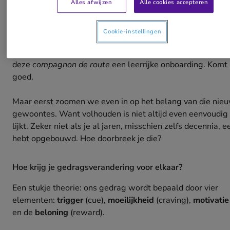
Alles afwijzen
Alle cookies accepteren
Oude gewoontes loslaten
Werk aan de winkel dus, en vooral:
nieuwe routines aanle
Cookie-instellingen
je hier klamme handen van? Niet nodig. Onze
Customer S
manager
staat immers aan je zij. Bovendien doorloop je 
deze
compagnon de route
een leerrijke onboarding. Komt
goed.
Maar eerst zoomen we even in op het belang van die nie
gewoontes. Want volhouden is niet altijd even eenvoudig 
lijkt. Zeker niet als je al jaren, misschien zelfs decennia, e
hebt opgebouwd. Hoe doorbreek je die?
Hoe krijg je gedragsverandering voor elkaar?
Een stukje theorie: ons gedrag wordt bepaald door vier
elementen:
trigger
(cue),
moeilijkheid
(craving),
motivatie
en de
beloning
(reward).