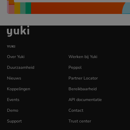
Ga
naar
de
YUKI
homepage
Over Yuki
Werken bij Yuki
(opens
in
Duurzaamheid
Peppol
new
tab)
Nieuws
Partner Locator
Koppelingen
Bereikbaarheid
Events
API documentatie
(opens
in
Demo
Contact
new
tab)
Support
Trust center