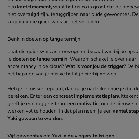
Een
kantelmoment,
want het risico is groot dat de medew
niet overtuigd zijn, teruggrijpen naar oude gewoontes. De
zogenaamde quick wins uit het verleden.
Denk in doelen op lange termijn
Laat die quick wins achterwege en bepaal van bij de opsta
je
doelen op lange termijn
. Waarom schakel je over naar
accountancy in de cloud?
Wat is voor jou de trigger?
De bl
het bepalen van je missie helpt je hierbij op weg.
Heb je je missie bepaald, dan ga je nadenken
hoe je die d
bereiken
. Enter een
concreet implementatieplan
uittekent
geeft je een ruggensteun,
een motivatie
, om de nieuwe m
werken vol te houden. In dat plan neem je een
aantal sta
Yuki gewoon te worden
.
Vijf gewoontes om Yuki in de vingers te krijgen