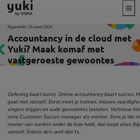
Open
Direct
Direct
Ga
het
naar
naar
naar
menu
de
de
de
content
footer
homepage
Bijgewerkt:
15 maart 2024
Accountancy in de cloud met
Yuki? Maak komaf met
vastgeroeste gewoontes
Oefening baart kunst. Online accountancy baart succes. M
gaat niet vanzelf. Eerst moet je trainen, nieuwe vaardighe
vingers krijgen en oude gewoontes loslaten. Vertrouw hie
onze Customer Succes manager als mentor. Eens je die 
manier van werken onder de knie hebt, dan loopt alles (bij
vanzelf. Enkele do’s-and-don’ts
.