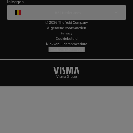
Inloggen
(opens
Wijzig
in
BE | Nederlands
taal
new
tab)
©
2026
The Yuki Company
Algemene voorwaarden
Privacy
Cookiebeleid
Klokkenluidersprocedure
Cookie-instellingen
Visma
(opens
Visma Group
(opens
in
in
new
new
tab)
tab)