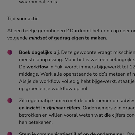
waarom dat zo is.
Tijd voor actie
Al een beetje geroutineerd? Dan komt het er nu op neer o
volgende
mindset
of gedrag eigen te maken.
Boek dagelijks bij
. Deze gewoonte vraagt misschien
meeste aanpassing. Maar het is wel een belangrijke
De
workflow
in Yuki wordt immers bijgewerkt tot 12
middags. Werk alle openstaande to do’s meteen af na
Als je de workflow volledig hebt bijgewerkt, staat j
op groen en je workflow op nul.
Zit regelmatig samen met de ondernemer om
advie
en inzicht in zijn/haar cijfers
. Ondernemers zijn graa
betrokken en willen vooral weten wat die cijfers con
hen betekenen.
Stem je communicatiestijl af op de ondernemer.
Omd