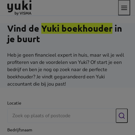
Open
Direct
Direct
Ga
het
naar
naar
naar
menu
de
de
de
content
footer
homepage
Vind de
Yuki boekhouder
in
je buurt
Heb je geen financieel expert in huis, maar wil je wél
profiteren van de voordelen van Yuki? Of start je een
bedrijf en ben je nog op zoek naar de perfecte
boekhouder? Je vindt gegarandeerd een Yuki
accountant die bij jou past!
Locatie
Zoek
Bedrijfsnaam