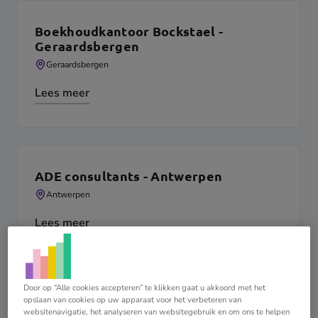
Boekhoudkantoor Bockstael -
Geraardsbergen
Geraardsbergen
Lees meer
ADE consultants - Antwerpen
Antwerpen
Lees meer
Door op “Alle cookies accepteren” te klikken gaat u akkoord met het
opslaan van cookies op uw apparaat voor het verbeteren van
Persona Accountants - Roeselare
websitenavigatie, het analyseren van websitegebruik en om ons te helpen