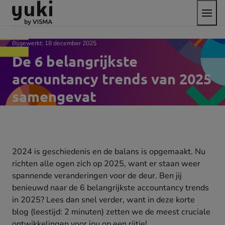
Open
Direct
Direct
Ga
het
naar
naar
naar
menu
de
de
de
content
footer
homepage
Bijgewerkt:
18 december 2025
De 6 belangrijkste
accountancy trends van 2025
samengevat
2024 is geschiedenis en de balans is opgemaakt. Nu
richten alle ogen zich op 2025, want er staan weer
spannende veranderingen voor de deur. Ben jij
benieuwd naar de 6 belangrijkste accountancy trends
in 2025? Lees dan snel verder, want in deze korte
blog (leestijd: 2 minuten) zetten we de meest cruciale
ontwikkelingen voor jou op een rijtje!