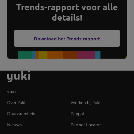
Trends-rapport voor alle
Download het Trends-rapport
Ga
naar
de
YUKI
homepage
Over Yuki
Werken bij Yuki
(opens
in
Duurzaamheid
Peppol
new
tab)
Nieuws
Partner Locator