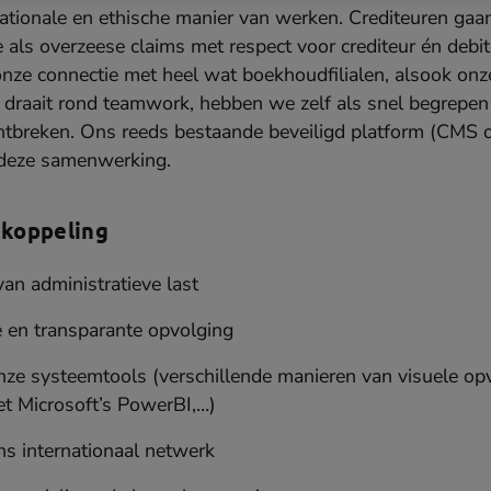
ationale en ethische manier van werken. Crediteuren gaa
 als overzeese claims met respect voor crediteur én debi
ze connectie met heel wat boekhoudfilialen, alsook onz
e draait rond teamwork, hebben we zelf als snel begrepen
ntbreken. Ons reeds bestaande beveiligd platform (CMS 
 deze samenwerking.
 koppeling
an administratieve last
e en transparante opvolging
nze systeemtools (verschillende manieren van visuele op
et Microsoft’s PowerBI,…)
s internationaal netwerk