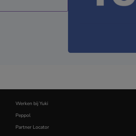
Werken bij Yuki
(opens
in
Peppol
new
tab)
Partner Locator