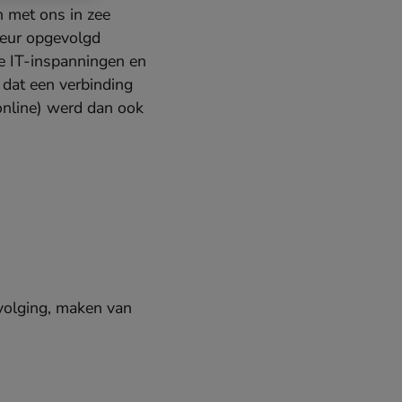
n met ons in zee
teur opgevolgd
e IT-inspanningen en
 dat een verbinding
online) werd dan ook
volging, maken van