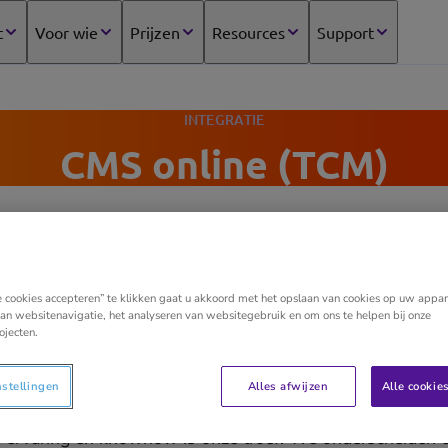
t
Voor wie
Prijzen
Resources
Support
INTEGRATIE
CMS online (TCM)
m
e cookies accepteren” te klikken gaat u akkoord met het opslaan van cookies op uw appar
an websitenavigatie, het analyseren van websitegebruik en om ons te helpen bij onze
 Belgische team (TCM Belgium), maar ook op onze afdelin
ojecten.
TCM Group), onze partnerfederaties (Agoria, Belgische 
edustria, Infopole, VDV & UPV) onze samenwerkingen met
nstellingen
Alles afwijzen
Alle cookie
redietverzekeringsmakelaar Crion, en onze meer dan 2250 
e ervaring en knowhow is onze troef. We onderscheiden 