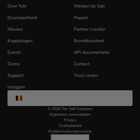
Over Yuki
Werken bij Yuki
(opens
in
Duurzaamheid
Peppol
new
tab)
Nieuws
Partner Locator
Koppelingen
Bereikbaarheid
Events
API documentatie
(opens
in
Demo
Contact
new
tab)
Support
Trust center
Inloggen
(opens
Wijzig
in
BE | Nederlands
taal
new
tab)
©
2026
The Yuki Company
Algemene voorwaarden
Privacy
Cookiebeleid
Klokkenluidersprocedure
Cookie-instellingen