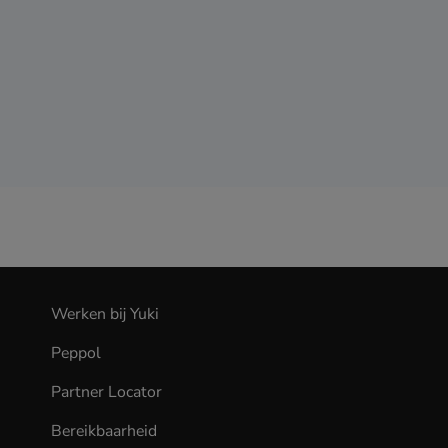
Werken bij Yuki
(opens
in
Peppol
new
tab)
Partner Locator
Bereikbaarheid