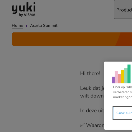
Direct
Direct
Ga
Produc
naar
naar
naar
de
de
de
Home
Acerta Summit
content
footer
homepage
Hi there!
Leuk dat je de present
Door op “All
verbeteren v
wilt downloaden!
marketingpr
In deze uiteenzetting le
Cookie-i
✅ Waarom een geëngag