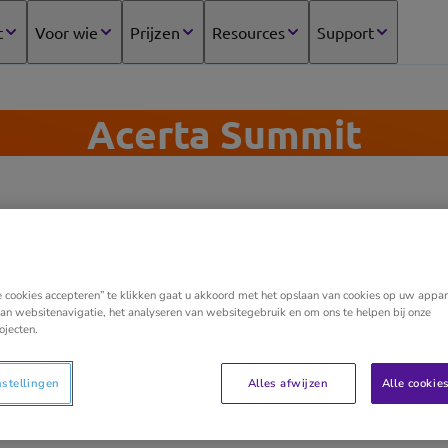
t
Voor wie
Prijzen
Resources
Support
Acerta Summit
atie van Carlien, Chief People Officer, en Ignace, Custo
e cookies accepteren” te klikken gaat u akkoord met het opslaan van cookies op uw appar
an websitenavigatie, het analyseren van websitegebruik en om ons te helpen bij onze
ojecten.
er je:
nstellingen
Alles afwijzen
Alle cookie
eerd team zo belangrijk is.