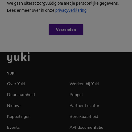
Ga
naar
de
YUKI
homepage
Over Yuki
Werken bij Yuki
(opens
in
Duurzaamheid
Peppol
new
tab)
Nieuws
Partner Locator
Koppelingen
Bereikbaarheid
Events
API documentatie
(opens