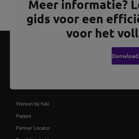
Meer informatie? L
gids voor een effic
voor het vol
Donwload
Werken bij Yuki
(opens
in
Peppol
new
tab)
Partner Locator