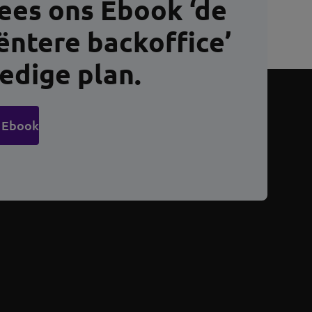
ees ons Ebook ‘de
iëntere backoffice’
ledige plan.
 Ebook