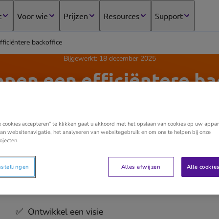
t
Voor wie
Prijzen
Resources
Support
ficiëntere backoffice
Bijgewerkt:
18 december 2025
appen een efficiëntere ba
e cookies accepteren” te klikken gaat u akkoord met het opslaan van cookies op uw appar
an websitenavigatie, het analyseren van websitegebruik en om ons te helpen bij onze
Snel weten hoe je een efficiënte backoffice opstart? 
ojecten.
geven we de scannende accountant een eerste duwtje g
De toekomst van digitalisering en automatisering, va
nstellingen
Alles afwijzen
Alle cookie
als accountant. Want
five small steps in the backoffi
van de sluier:
✅ Ontwikkel een visie