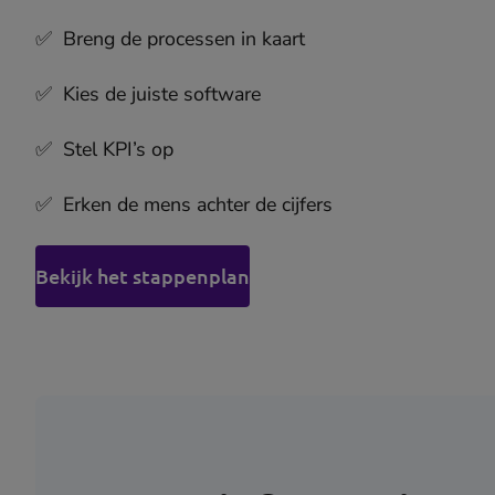
✅ Breng de processen in kaart
✅ Kies de juiste software
✅ Stel KPI’s op
✅ Erken de mens achter de cijfers
Bekijk het stappenplan
(opens
in
new
tab)