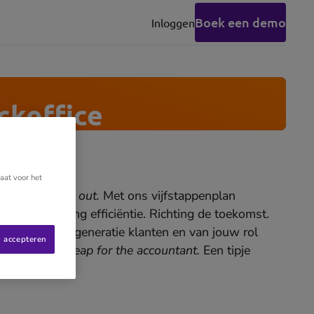
Boek een demo
Inloggen
(opens
in
new
tab)
ckoffice
aat voor het
Yuki
helps you out.
Met ons vijfstappenplan
even richting efficiëntie. Richting de toekomst.
n een nieuwe generatie klanten en van jouw rol
s accepteren
ce, one giant leap for the accountant.
Een tipje