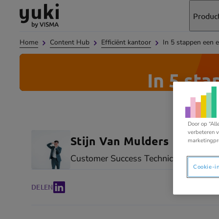
Direct
Direct
Ga
Produc
naar
naar
naar
de
de
de
Home
Content Hub
Efficiënt kantoor
In 5 stappen een ef
content
footer
homepage
In 5 st
Door op “All
verbeteren v
Stijn Van Mulders
marketingpr
Customer Success Technical
Cookie-i
DELEN
(opens
in