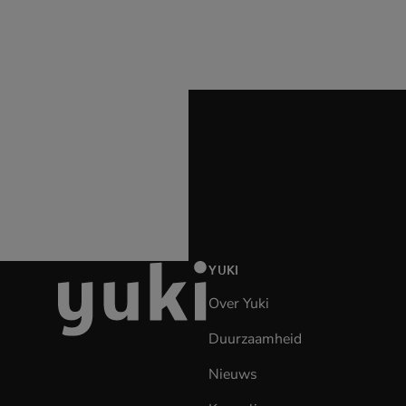
Ga
YUKI
naar
Over Yuki
de
homepage
Duurzaamheid
Nieuws