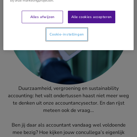
bij onze marketingprojecten.
Alles afwijzen
Alle cookies accepteren
Cookie-instellingen
Duurzaamheid, vergroening en sustainability
accounting: het valt ondertussen haast niet meer weg
te denken uit onze accountancysector. En dan rijst
meteen ook de vraag...
Ben jij daar als accountant vandaag wel voldoende
mee bezig? Hoe kijken jouw concullega’s eigenlijk