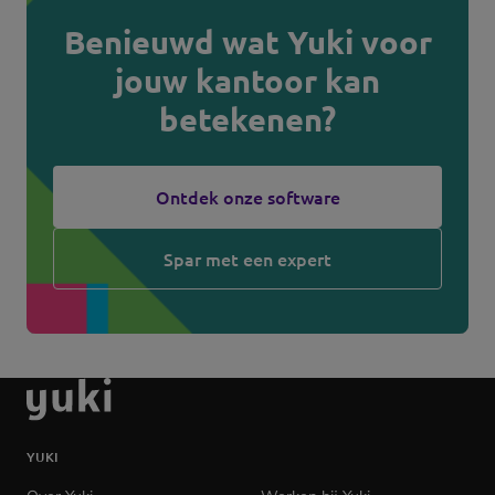
Benieuwd wat Yuki voor
jouw kantoor kan
betekenen?
Ontdek onze software
Spar met een expert
Ga
naar
de
YUKI
homepage