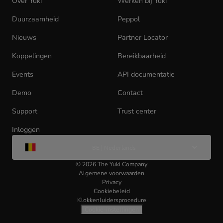
Over Yuki
Werken bij Yuki
(opens
in
Duurzaamheid
Peppol
new
tab)
Nieuws
Partner Locator
Koppelingen
Bereikbaarheid
Events
API documentatie
(opens
in
Demo
Contact
new
tab)
Support
Trust center
Inloggen
(opens
Wijzig
in
BE | Nederlands
taal
new
tab)
©
2026
The Yuki Company
Algemene voorwaarden
Privacy
Cookiebeleid
Klokkenluidersprocedure
Cookie-instellingen