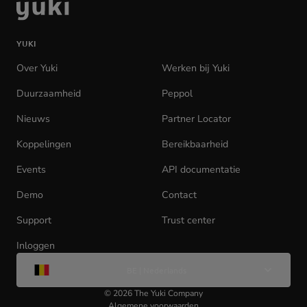
Ga
naar
de
YUKI
homepage
Over Yuki
Werken bij Yuki
(opens
in
Duurzaamheid
Peppol
new
tab)
Nieuws
Partner Locator
Koppelingen
Bereikbaarheid
Events
API documentatie
(opens
in
Demo
Contact
new
tab)
Support
Trust center
Inloggen
(opens
Wijzig
in
BE | Nederlands
taal
new
tab)
©
2026
The Yuki Company
Algemene voorwaarden