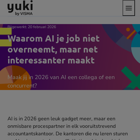
Open
Direct
Direct
Ga
het
naar
naar
naar
menu
de
de
de
content
footer
homepage
Bijgewerkt:
20 februari 2026
Waarom AI je job niet
overneemt, maar net
interessanter maakt
Maak jij in 2026 van AI een collega of een
concurrent?
AI is in 2026 geen leuk gadget meer, maar een
onmisbare procespartner in elk vooruitstrevend
accountantskantoor. De kantoren die nu leren sturen