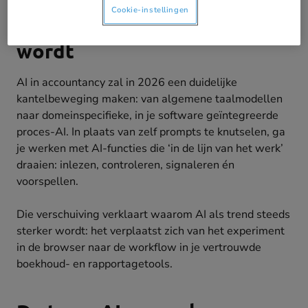
Cookie-instellingen
AI - een trend die sterker
wordt
AI in accountancy zal in 2026 een duidelijke
kantelbeweging maken: van algemene taalmodellen
naar domeinspecifieke, in je software geïntegreerde
proces-AI. In plaats van zelf prompts te knutselen, ga
je werken met AI-functies die ‘in de lijn van het werk’
draaien: inlezen, controleren, signaleren én
voorspellen.
Die verschuiving verklaart waarom AI als trend steeds
sterker wordt: het verplaatst zich van het experiment
in de browser naar de workflow in je vertrouwde
boekhoud- en rapportagetools.