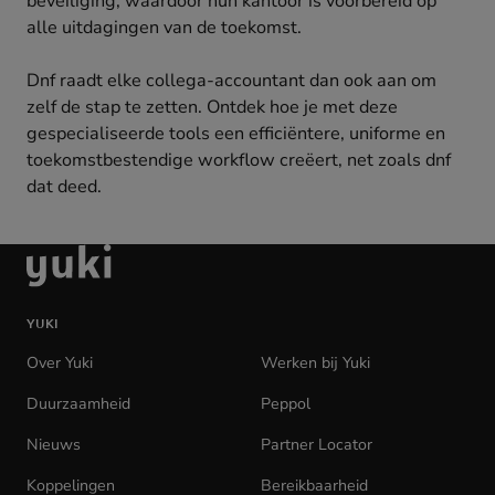
beveiliging, waardoor hun kantoor is voorbereid op
alle uitdagingen van de toekomst.
Dnf raadt elke collega-accountant dan ook aan om
zelf de stap te zetten. Ontdek hoe je met deze
gespecialiseerde tools een efficiëntere, uniforme en
toekomstbestendige workflow creëert, net zoals dnf
dat deed.
Ga
naar
de
YUKI
homepage
Over Yuki
Werken bij Yuki
(opens
in
Duurzaamheid
Peppol
new
tab)
Nieuws
Partner Locator
Koppelingen
Bereikbaarheid