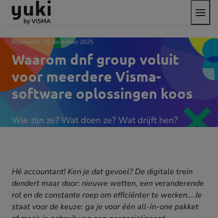
Open
Direct
Direct
Ga
het
naar
naar
naar
menu
de
de
de
content
footer
homepage
Bijgewerkt:
16 december 2025
Waarom dnf group voluit
voor meerdere Visma-
software oplossingen koos
Wie zijn ze? Wat doen ze? Wat drijft hen?
Hé accountant! Ken je dat gevoel? De digitale trein
dendert maar door: nieuwe wetten, een veranderende
rol en de constante roep om efficiënter te werken... Je
staat voor de keuze: ga je voor één all-in-one pakket