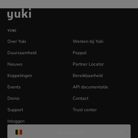
Ga
naar
de
YUKI
homepage
Over Yuki
Werken bij Yuki
(opens
in
Duurzaamheid
Peppol
new
tab)
Nieuws
Partner Locator
Koppelingen
Bereikbaarheid
Events
API documentatie
(opens
in
Demo
Contact
new
tab)
Support
Trust center
Inloggen
(opens
Wijzig
in
BE | Nederlands
taal
new