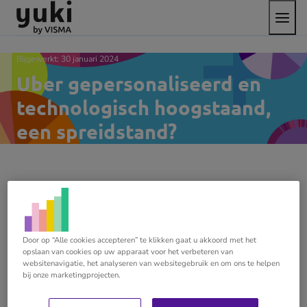
Open
Direct
Direct
Ga
het
naar
naar
naar
menu
de
de
de
content
footer
homepage
Bijgewerkt:
30 januari 2024
Uber gepersonaliseerd en
technologisch hoogstaand,
een spreidstand?
De verwachtingen van de gedigitaliseerde
klant zijn sky-high, maar is jouw service dat
Door op “Alle cookies accepteren” te klikken gaat u akkoord met het
opslaan van cookies op uw apparaat voor het verbeteren van
ook?
websitenavigatie, het analyseren van websitegebruik en om ons te helpen
bij onze marketingprojecten.
Digitalisering is in elke maatschappelijke ader te