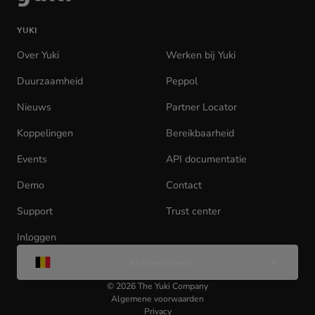
naar
de
YUKI
homepage
Over Yuki
Werken bij Yuki
(opens
in
Duurzaamheid
Peppol
new
tab)
Nieuws
Partner Locator
Koppelingen
Bereikbaarheid
Events
API documentatie
(opens
in
Demo
Contact
new
tab)
Support
Trust center
Inloggen
(opens
Wijzig
in
BE | Nederlands
taal
new
tab)
©
2026
The Yuki Company
Algemene voorwaarden
Privacy