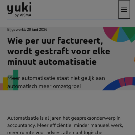
Open
Direct
Direct
Ga
het
naar
naar
naar
menu
de
de
de
content
footer
homepage
Bijgewerkt:
29 juni 2026
Wie per uur factureert,
wordt gestraft voor elke
minuut automatisatie
Meer automatisatie staat niet gelijk aan
automatisch meer omzetgroei
Automatisatie is al jaren hét gespreksonderwerp in
accountancy. Meer efficiëntie, minder manueel werk,
meer ruimte voor advies: allemaal logische