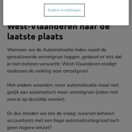
Cookie-instellingen
In omzetgroei zakt
West‑Vlaanderen naar de
laatste plaats
Wanneer we de Automatisatie Index naast de
gerealiseerde omzetgroei leggen, gebeurt er iets dat
je niet meteen verwacht: West‑Vlaanderen eindigt
onderaan de ranking voor omzetgroei.
Met andere woorden: meer automatisatie staat niet
gelijk aan automatisch meer omzetgroei (zeker niet
overal op dezelfde manier).
En dus stelden we ons de vraag:
waarom behalen
accountants met een hoge automatisatiegraad toch
geen hogere omzet?