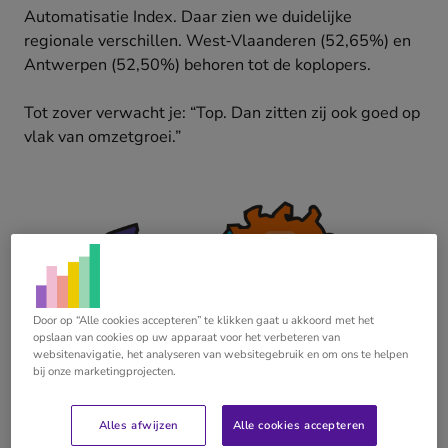
Automatisatie Index. Daar zien we duidelijke
regionale verschillen. West‑Vlaanderen (52,65%) en
Antwerpen (52,50%) behoren tot de koplopers.
Tot zover verwacht je: “Top. Dan zitten zij ook goed op
vlak van omzetgroei.”
Door op “Alle cookies accepteren” te klikken gaat u akkoord met het
opslaan van cookies op uw apparaat voor het verbeteren van
websitenavigatie, het analyseren van websitegebruik en om ons te helpen
bij onze marketingprojecten.
Grafiek 1: Automatisatie Index per provincie
Alles afwijzen
Alle cookies accepteren