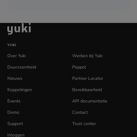
Ga
naar
de
YUKI
homepage
Over Yuki
Werken bij Yuki
(opens
in
Duurzaamheid
Peppol
new
tab)
Nieuws
Partner Locator
Koppelingen
Bereikbaarheid
Events
API documentatie
(opens
in
Demo
Contact
new
tab)
Support
Trust center
Inloggen
(opens