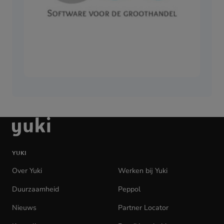
Ga
naar
de
YUKI
homepage
Over Yuki
Werken bij Yuki
(opens
in
Duurzaamheid
Peppol
new
tab)
Nieuws
Partner Locator