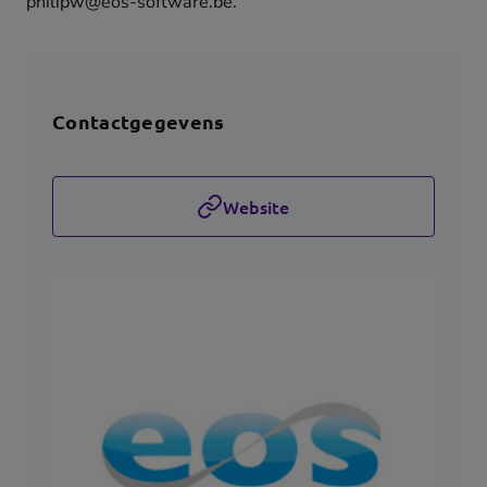
philipw@eos-software.be.
Contactgegevens
Website