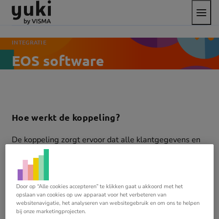
Open
Direct
Direct
Ga
het
naar
naar
naar
menu
de
de
de
content
footer
homepage
INTEGRATIE
EOS software
Hoe werkt de koppeling?
De koppeling zorgt ervoor dat alle klantgegevens en
alle verkoopfacturen automatisch worden
weggeschreven in Yuki. Dit gebeurt vol automatisch
via het programma ‘overzetting verkoopfacturen naar
de boekhouding’.
Door op “Alle cookies accepteren” te klikken gaat u akkoord met het
opslaan van cookies op uw apparaat voor het verbeteren van
websitenavigatie, het analyseren van websitegebruik en om ons te helpen
bij onze marketingprojecten.
Voordelen