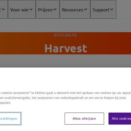
t
Voor wie
Prijzen
Resources
Support
INTEGRATIE
Harvest
seerde tijdregistratietool waaruit je kunt factureren. Daa
en opdrachten te coördineren.
e cookies accepteren” te klikken gaat u akkoord met het opslaan van cookies op uw appar
an websitenavigatie, het analyseren van websitegebruik en om ons te helpen bij onze
ojecten.
peling?
nstellingen
Alles afwijzen
Alle cookie
kkelde koppeling zorgt ervoor dat verkoopfacturen uit 
 de Yuki administratie.Voordelen voor de accountant