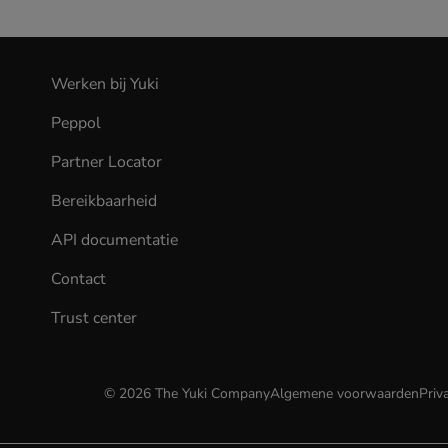
Werken bij Yuki
(opens
in
Peppol
new
tab)
Partner Locator
Bereikbaarheid
API documentatie
(opens
in
Contact
new
tab)
Trust center
©
2026
The Yuki Company
Algemene voorwaarden
Priv