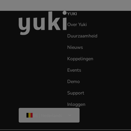
Ga
YUKI
naar
Over Yuki
de
homepage
Duurzaamheid
Nieuws
Koppelingen
Events
Demo
Support
Inloggen
(opens
in
Wijzig
BE | Nederlands
taal
new
tab)