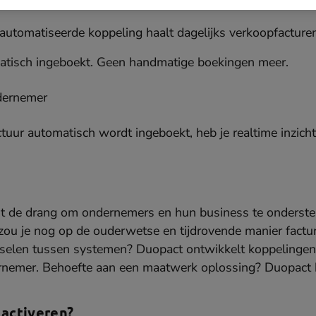
automatiseerde koppeling haalt dagelijks verkoopfacturen
atisch ingeboekt. Geen handmatige boekingen meer.
dernemer
tuur automatisch wordt ingeboekt, heb je realtime inzicht 
uit de drang om ondernemers en hun business te onders
ou je nog op de ouderwetse en tijdrovende manier factu
sselen tussen systemen? Duopact ontwikkelt koppelinge
emer. Behoefte aan een maatwerk oplossing? Duopact he
 activeren?