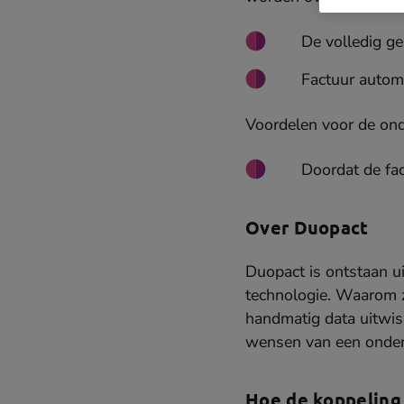
De volledig ge
Factuur autom
Voordelen voor de on
Doordat de fac
Over Duopact
Duopact is ontstaan 
technologie. Waarom z
handmatig data uitwi
wensen van een ondern
Hoe de koppeling