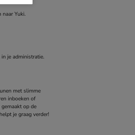
 naar Yuki.
in je administratie.
teunen met slimme
ren inboeken of
n gemaakt op de
lpt je graag verder!