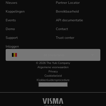
tab)
Nieuws
Partner Locator
Koppelingen
Bereikbaarheid
Events
API documentatie
(opens
in
Demo
Contact
new
tab)
Support
Trust center
Inloggen
(opens
Wijzig
in
BE | Nederlands
taal
new
tab)
©
2026
The Yuki Company
Algemene voorwaarden
Privacy
Cookiebeleid
Klokkenluidersprocedure
Cookie-instellingen
Visma