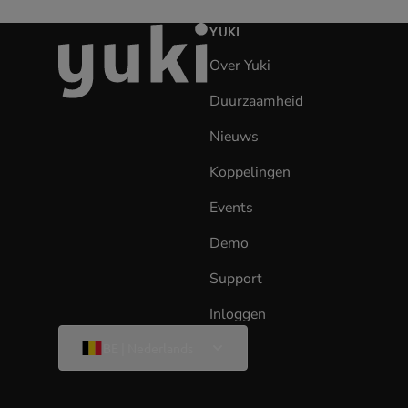
Ga
YUKI
naar
Over Yuki
de
homepage
Duurzaamheid
Nieuws
Koppelingen
Events
Demo
Support
Inloggen
(opens
in
Wijzig
BE | Nederlands
taal
new
tab)