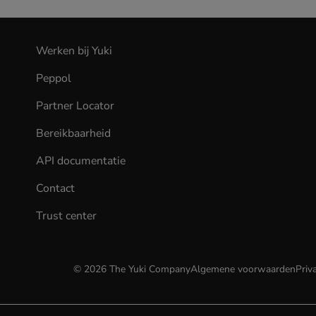
Werken bij Yuki
(opens
in
Peppol
new
tab)
Partner Locator
Bereikbaarheid
API documentatie
(opens
in
Contact
new
tab)
Trust center
©
2026
The Yuki Company
Algemene voorwaarden
Priv