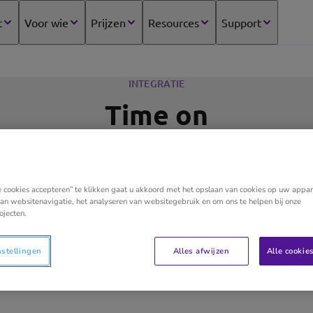
t
Voor wie
Prijzen
Resources
Support
INTEGRATIE
Time on
e cookies accepteren” te klikken gaat u akkoord met het opslaan van cookies op uw appar
e on
an websitenavigatie, het analyseren van websitegebruik en om ons te helpen bij onze
ojecten.
nregistratie om uren, kilometers en onkosten te registre
nstellingen
Alles afwijzen
Alle cookie
aamheden, projectbudgetten en nog te factureren posten. 
ki.