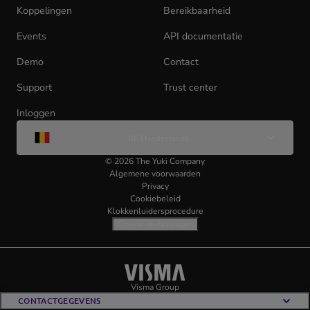
Koppelingen
Bereikbaarheid
Events
API documentatie
(opens
in
Demo
Contact
new
tab)
Support
Trust center
Inloggen
(opens
Wijzig
in
BE | Nederlands
taal
new
tab)
©
2026
The Yuki Company
Algemene voorwaarden
Privacy
Cookiebeleid
Klokkenluidersprocedure
Cookie-instellingen
Visma
(opens
Visma Group
(opens
in
in
CONTACTGEGEVENS