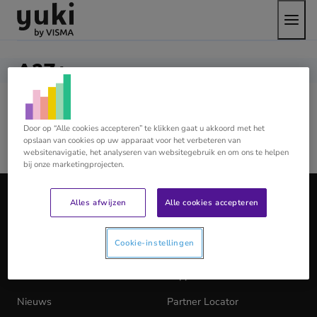
Open
Direct
Direct
Ga
het
naar
naar
naar
menu
de
de
de
content
footer
homepage
A2Z+
The difference between ordinary and extraordinary is
Door op “Alle cookies accepteren” te klikken gaat u akkoord met het
that little extra.....
opslaan van cookies op uw apparaat voor het verbeteren van
websitenavigatie, het analyseren van websitegebruik en om ons te helpen
bij onze marketingprojecten.
Ga
naar
Alles afwijzen
Alle cookies accepteren
de
YUKI
homepage
Cookie-instellingen
Over Yuki
Werken bij Yuki
(opens
in
Duurzaamheid
Peppol
new
tab)
Nieuws
Partner Locator