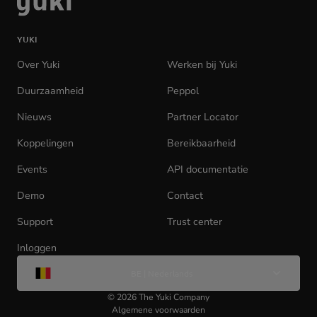
naar
de
YUKI
homepage
Over Yuki
Werken bij Yuki
(opens
in
Duurzaamheid
Peppol
new
tab)
Nieuws
Partner Locator
Koppelingen
Bereikbaarheid
Events
API documentatie
(opens
in
Demo
Contact
new
tab)
Support
Trust center
Inloggen
(opens
Wijzig
in
BE | Nederlands
taal
new
tab)
©
2026
The Yuki Company
Algemene voorwaarden