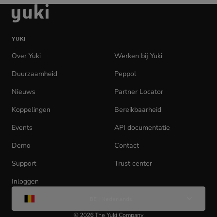
Ga
naar
de
YUKI
homepage
Over Yuki
Werken bij Yuki
(opens
in
Duurzaamheid
Peppol
new
tab)
Nieuws
Partner Locator
Koppelingen
Bereikbaarheid
Events
API documentatie
(opens
in
Demo
Contact
new
tab)
Support
Trust center
Inloggen
(opens
Wijzig
in
BE | Nederlands
taal
new
tab)
©
2026
The Yuki Company