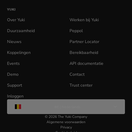
de
YUKI
homepage
Over Yuki
Werken bij Yuki
(opens
in
Duurzaamheid
Peppol
new
tab)
Nieuws
Partner Locator
Koppelingen
Bereikbaarheid
Events
API documentatie
(opens
in
Demo
Contact
new
tab)
Support
Trust center
Inloggen
(opens
Wijzig
in
BE | Nederlands
taal
new
tab)
©
2026
The Yuki Company
Algemene voorwaarden
Privacy