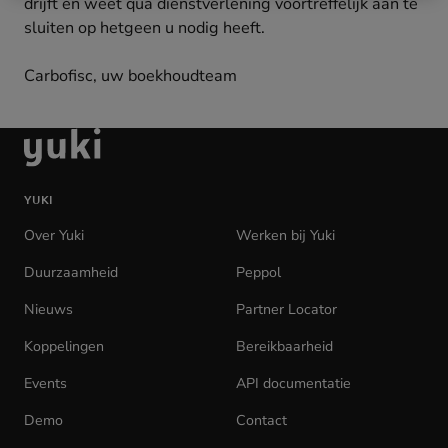
drijft èn weet qua dienstverlening voortreffelijk aan te
sluiten op hetgeen u nodig heeft.
Carbofisc, uw boekhoudteam
Ga
naar
de
YUKI
homepage
Over Yuki
Werken bij Yuki
(opens
in
Duurzaamheid
Peppol
new
tab)
Nieuws
Partner Locator
Koppelingen
Bereikbaarheid
Events
API documentatie
(opens
in
Demo
Contact
new
tab)